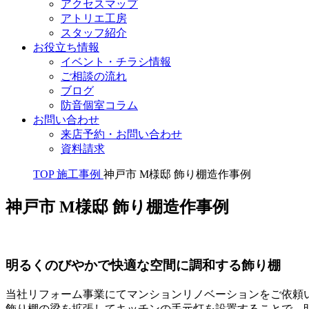
アクセスマップ
アトリエ工房
スタッフ紹介
お役立ち情報
イベント・チラシ情報
ご相談の流れ
ブログ
防音個室コラム
お問い合わせ
来店予約・お問い合わせ
資料請求
TOP
施工事例
神戸市 M様邸 飾り棚造作事例
神戸市 M様邸 飾り棚造作事例
明るくのびやかで快適な空間に調和する飾り棚
当社リフォーム事業にてマンションリノベーションをご依頼
飾り棚の梁を拡張してキッチンの手元灯を設置することで、