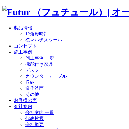
製品情報
12角形時計
桜マルチスツール
コンセプト
施工事例
施工事例 一覧
機能付き家具
デスク
カウンターテーブル
収納
造作洗面
その他
お客様の声
会社案内
会社案内 一覧
代表挨拶
会社概要