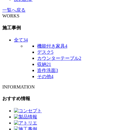
一覧へ戻る
WORKS
施工事例
全て
34
機能付き家具
4
デスク
5
カウンターテーブル
2
収納
21
造作洗面
3
その他
4
INFORMATION
おすすめ情報