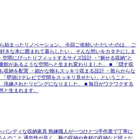
ら始まったリノベーション。 今回ご依頼いただいたのは、 ご
、好きな本に囲まれて暮らしたい」 そんな想いをカタチにしま
・空間にぴったりフィットするサイズ設計 ・“魅せる収納”と
書館があるような空間へと生まれ変わりました。 ■ 「隠す収
も収納を配置 ・細かな物もスッキリ収まる設計 ・散らからな
が、 「壁掛けテレビで空間をスッキリ見せたい」ということ。
、洗練されたリビングになりました。 ■ 毎日がワクワクする
自然と生まれます。
ャパンディな収納家具 熟練職人が一つひとつ手作業で丁寧に
ろんのこと 通気性が良く、靴の収納や食材の収納など様々な