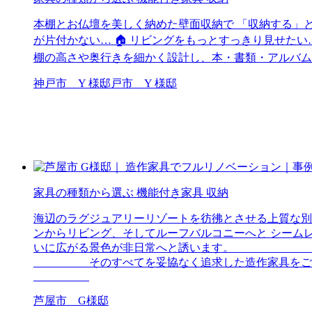
本棚とお仏壇を美しく納めた壁面収納で 「収納する」と「
が片付かない… 🏠 リビングをもっとすっきり見せた
棚の高さや奥行きを細かく設計し、本・書類・アルバム
神戸市 Y 様邸戸市 Y 様邸
家具の種類から選ぶ
機能付き家具
収納
海辺のラグジュアリーリゾートを彷彿とさせる上質な別
ンからリビング、そしてルーフバルコニーへと シーム
いに広がる景色が非日常へと誘います。 私
そのすべてを妥協なく追求した造作家具をご提案しています。 この
芦屋市 G様邸