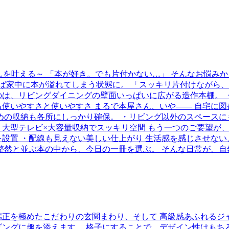
しを叶える～ 「本が好き。でも片付かない…」 そんなお悩みか
けば家中に本が溢れてしまう状態に。 「スッキリ片付けながら
るのは、リビングダイニングの壁面いっぱいに広がる造作本棚。 
使いやすさと使いやすさ まるで本屋さん、いや—— 自宅に図
めの収納も各所にしっかり確保。 ・リビング以外のスペースに
 ■ 大型テレビ×大容量収納でスッキリ空間 もう一つのご要望
設置 ・配線も見えない美しい仕上がり 生活感を感じさせない
 整然と並ぶ本の中から、今日の一冊を選ぶ。 そんな日常が、
端正を極めたこだわりの玄関まわり、そして 高級感あふれるジ
ビングに趣を添えます。 格子にすることで、デザイン性はもち