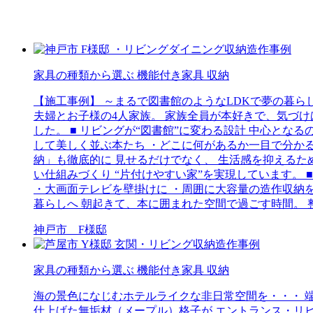
家具の種類から選ぶ
機能付き家具
収納
【施工事例】 ～まるで図書館のようなLDKで夢の暮ら
夫婦とお子様の4人家族。 家族全員が本好きで、気づ
した。 ■ リビングが“図書館”に変わる設計 中心とな
して美しく並ぶ本たち ・どこに何があるか一目で分かる
納」も徹底的に 見せるだけでなく、 生活感を抑えるた
い仕組みづくり “片付けやすい家”を実現しています。
・大画面テレビを壁掛けに ・周囲に大容量の造作収納を
暮らしへ 朝起きて、本に囲まれた空間で過ごす時間。
神戸市 F様邸
家具の種類から選ぶ
機能付き家具
収納
海の景色になじむホテルライクな非日常空間を・・・ 
仕上げた無垢材（メープル）格子が エントランス・リ