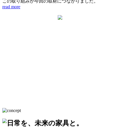
この取り組みが今回の取材につながりました。
read more
futur_kobekagu
futur_kobekagu
futur_kobekagu
futur_kobekagu
futur_kobekagu
🏠🏠🏠
futur_kobekagu
💡気になる防音室のデシベル🔊
📹📹📹
🪑家具も造れる🪑
🔊 あなたは、ご自宅の音問題で…
✨✨✨✨
防音個室、吸音パネルを“全部貼る”と実
株式会社ゆめや
【メディア取材を受けました🎥】
神戸御影
は…
神戸のリフォーム会社
こんな妥協をしていませんか？😢
＆
綱敷天満宮 神社参拝
Futur家具製作所
な ぜ
演奏が気持ちよくなくなります😨
どんな隙間も無駄にしない！！
────────────
⛩️新年あけまして
2025年
リフォーム会社が家具を作るのか？
デシベルは下がるのですが
『隙間収納の魔術師』
本当は…
～総集編～
おめでとうございます⛩️
その理由を取材していただきました。
実は人は、完全無響室に近づくほど
ゆめやコーディネーター編
✨自分らしい時間を楽しみたいのに✨
Thank You So Much !!!
2026年は特別な60年に
不快に感じやすくなります💭
――――――――――
一度巡って来る
→ これは体感した人は分かる感覚…😶‍🌫️
★限られたお家のスペースを
家族やご近所に気を遣って、
今年も残すところあとわずかとなりまし
存分に使いたい！
た❣️
家づくりやリフォームをするとき
『丙午の年』
そこで、弊社では👇
「やりたいことを我慢している日常」
★見せない収納で美しく
2025年もたくさんのお客様の
「家具が空間に合わない」
私たちゆめや一同は
✔ 吸音しすぎない🎯
になっていませんか？