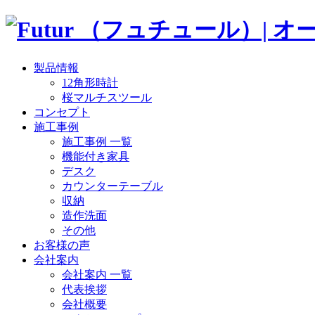
製品情報
12角形時計
桜マルチスツール
コンセプト
施工事例
施工事例 一覧
機能付き家具
デスク
カウンターテーブル
収納
造作洗面
その他
お客様の声
会社案内
会社案内 一覧
代表挨拶
会社概要