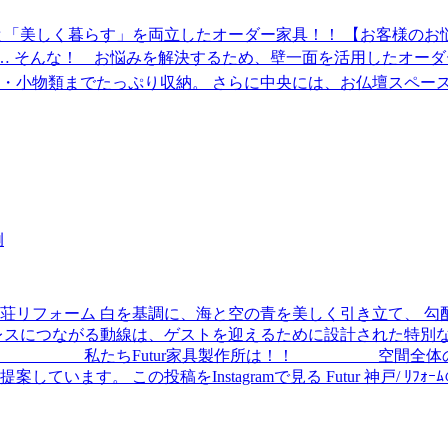
美しく暮らす」を両立したオーダー家具！！ 【お客様のお悩み】
い… そんな！ お悩みを解決するため、壁一面を活用したオー
・小物類までたっぷり収納。 さらに中央には、お仏壇スペー
荘リフォーム 白を基調に、海と空の青を美しく引き立て、 勾
レスにつながる動線は、ゲストを迎えるために設計された特別な
たちFutur家具製作所は！！ 空間全体の統一感
投稿をInstagramで見る Futur 神戸/ ﾘﾌｫｰﾑのﾌﾟﾛ