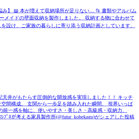
 📖 本が増えて収納場所が足りない… 📂 書類やアルバム
ダーメイドの壁面収納を製作しました。 収納する物に合わせて
スを設け、ご家族の暮らしに寄り添う収納計画としています。
配天井がもたらす圧倒的な開放感を実現しました！！ キッチ
空間構成。 玄関から一歩足を踏み入れた瞬間、 視界いっぱ
を軸に、使いやすさ・美しさ・高級感・収納力、
が考える家具製作所(@futur_kobekagu)がシェアした投稿