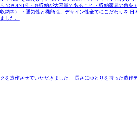
りのPOINT☟ ・各収納が大容量であること ・収納家具の角
収納等） ・通気性と機能性、デザイン性全てにこだわりを 日
ました。
クを造作させていただきました。 長さにゆとりを持った造作