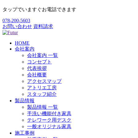
タップでいますぐお電話できます
078-200-5603
お問い合わせ
資料請求
HOME
会社案内
会社案内 一覧
コンセプト
代表挨拶
会社概要
アクセスマップ
アトリエ工房
スタッフ紹介
製品情報
製品情報 一覧
手洗い機能付き家具
テレワーク用デスク
一般オリジナル家具
施工事例