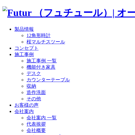
製品情報
12角形時計
桜マルチスツール
コンセプト
施工事例
施工事例 一覧
機能付き家具
デスク
カウンターテーブル
収納
造作洗面
その他
お客様の声
会社案内
会社案内 一覧
代表挨拶
会社概要