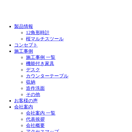
製品情報
12角形時計
桜マルチスツール
コンセプト
施工事例
施工事例 一覧
機能付き家具
デスク
カウンターテーブル
収納
造作洗面
その他
お客様の声
会社案内
会社案内 一覧
代表挨拶
会社概要
アクセスマップ