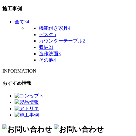
施工事例
全て
34
機能付き家具
4
デスク
5
カウンターテーブル
2
収納
21
造作洗面
3
その他
4
INFORMATION
おすすめ情報