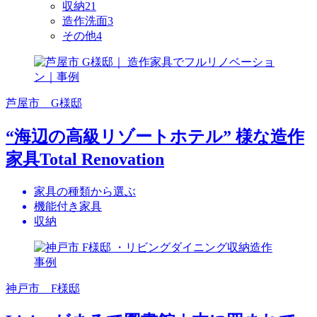
収納
21
造作洗面
3
その他
4
芦屋市 G様邸
“海辺の高級リゾートホテル” 様な造作
家具Total Renovation
家具の種類から選ぶ
機能付き家具
収納
神戸市 F様邸