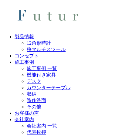
製品情報
12角形時計
桜マルチスツール
コンセプト
施工事例
施工事例 一覧
機能付き家具
デスク
カウンターテーブル
収納
造作洗面
その他
お客様の声
会社案内
会社案内 一覧
代表挨拶